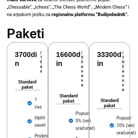
„Chessable“, „Ichess“, „The Chess World“ , „Modern Chess“ i
na srpskom jeziku za
regionalnu
platformu “Budipobednik”.
Paketi
/
/
/
3700di
16600d
33300d
1
5
1
n
č
in
č
in
0
a
a
č
s
s
a
o
s
v
o
Standard
a
v
paket
a
Standard
1
Standard
paket
paket
čas
Popust
Opšti
Popust
5% (već
savet
10% (već
uračunat)
uračunat)
Probni