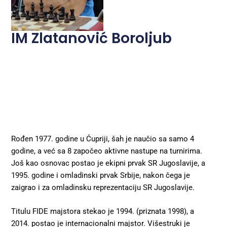
IM Zlatanović Boroljub
Rođen 1977. godine u Ćupriji, šah je naučio sa samo 4
godine, a već sa 8 započeo aktivne nastupe na turnirima.
Još kao osnovac postao je ekipni prvak SR Jugoslavije, a
1995. godine i omladinski prvak Srbije, nakon čega je
zaigrao i za omladinsku reprezentaciju SR Jugoslavije.
Titulu FIDE majstora stekao je 1994. (priznata 1998), a
2014. postao je internacionalni majstor. Višestruki je