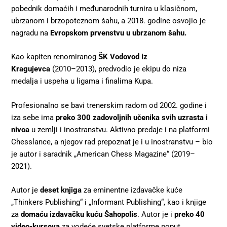
pobednik domaćih i međunarodnih turnira u klasičnom,
ubrzanom i brzopoteznom šahu, a 2018. godine osvojio je
nagradu na
Evropskom prvenstvu u ubrzanom šahu.
Kao kapiten renomiranog
ŠK Vodovod iz
Kragujevca
(2010–2013), predvodio je ekipu do niza
medalja i uspeha u ligama i finalima Kupa.
Profesionalno se bavi trenerskim radom od 2002. godine i
iza sebe ima
preko 300 zadovoljnih učenika svih uzrasta i
nivoa
u zemlji i inostranstvu. Aktivno predaje i na platformi
Chesslance, a njegov rad prepoznat je i u inostranstvu – bio
je autor i saradnik „American Chess Magazine“ (2019–
2021).
Autor je
deset knjiga
za eminentne izdavačke kuće
„Thinkers Publishing“ i „Informant Publishing“, kao i knjige
za
domaću izdavačku kuću Šahopolis
. Autor je i
preko 40
video-kurseva
za vodeće svetske platforme poput