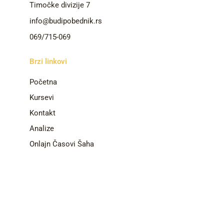
Timočke divizije 7
info@budipobednik.rs
069/715-069
Brzi linkovi
Početna
Kursevi
Kontakt
Analize
Onlajn Časovi Šaha
Politika povrata i
refundacije
Ne propustite novosti – prijavite se na naš
newsletter