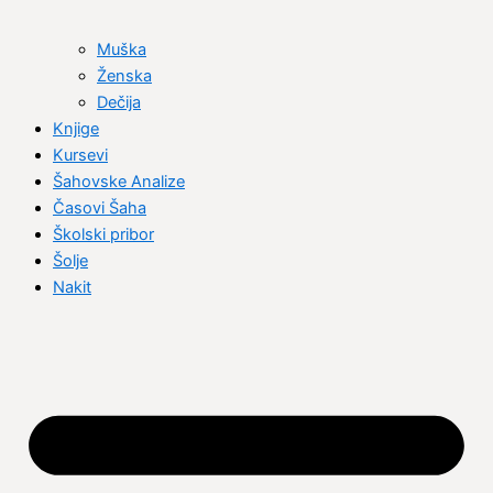
Muška
Ženska
Dečija
Knjige
Kursevi
Šahovske Analize
Časovi Šaha
Školski pribor
Šolje
Nakit