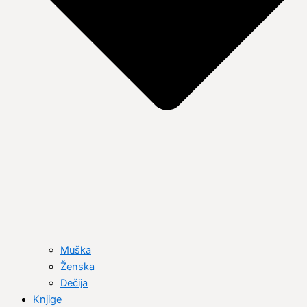
Muška
Ženska
Dečija
Knjige