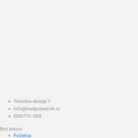
Timočke divizije 7
info@budipobednik.rs
069/715-069
Brzi linkovi
Početna