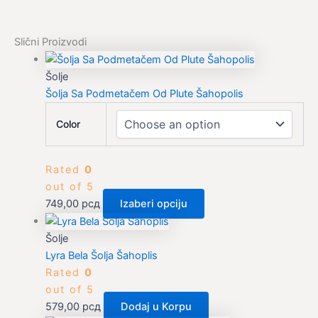
Slični Proizvodi
Šolje
Šolja Sa Podmetačem Od Plute Šahopolis
Color
Rated
0
out of 5
749,00
рсд
Izaberi opciju
Šolje
Lyra Bela Šolja Šahoplis
Rated
0
out of 5
579,00
рсд
Dodaj u Korpu