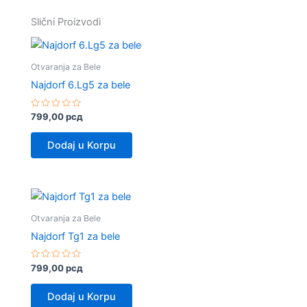
Bele
Slični Proizvodi
Količina
Otvaranja za Bele
Najdorf 6.Lg5 za bele
Rated
799,00
рсд
0
out
of
Dodaj u Korpu
5
Otvaranja za Bele
Najdorf Tg1 za bele
Rated
799,00
рсд
0
out
of
Dodaj u Korpu
5