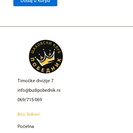
Dodaj u Korpu
5
Timočke divizije 7
info@budipobednik.rs
069/715-069
Brzi linkovi
Početna