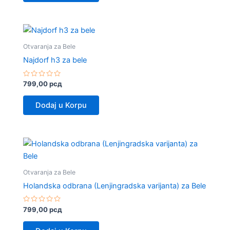
Otvaranja za Bele
Najdorf h3 za bele
Rated
799,00
рсд
0
out
of
Dodaj u Korpu
5
Otvaranja za Bele
Holandska odbrana (Lenjingradska varijanta) za Bele
Rated
799,00
рсд
0
out
of