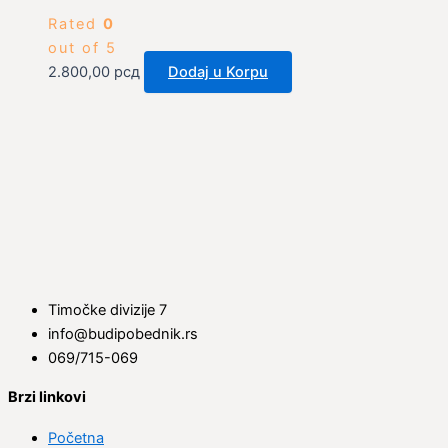
Rated
0
out of 5
2.800,00
рсд
Dodaj u Korpu
Timočke divizije 7
info@budipobednik.rs
069/715-069
Brzi linkovi
Početna