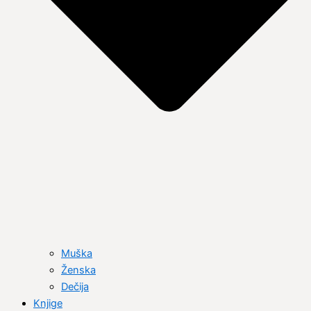
Muška
Ženska
Dečija
Knjige