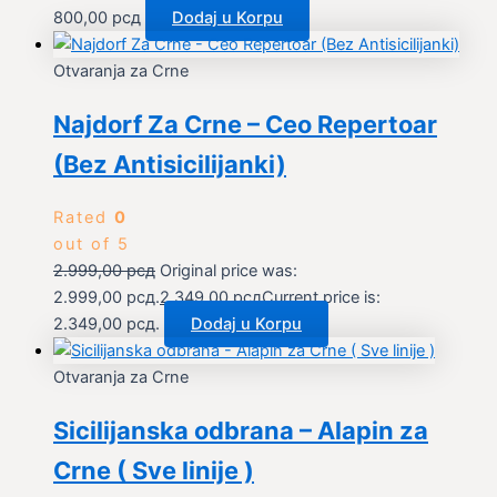
800,00
рсд
Dodaj u Korpu
Otvaranja za Crne
Najdorf Za Crne – Ceo Repertoar
(Bez Antisicilijanki)
Rated
0
out of 5
2.999,00
рсд
Original price was:
2.999,00 рсд.
2.349,00
рсд
Current price is:
2.349,00 рсд.
Dodaj u Korpu
Otvaranja za Crne
Sicilijanska odbrana – Alapin za
Crne ( Sve linije )