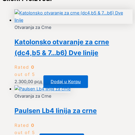
Otvaranja za Crne
Katolonsko otvaranje za crne
(dc4,b5 & 7…b6) Dve linije
Rated
0
out of 5
2.300,00
рсд
Dodaj u Korpu
Otvaranja za Crne
Paulsen Lb4 linija za crne
Rated
0
out of 5