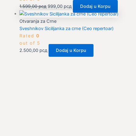
1.599,00
рсд
999,00
рсд
Dodaj u Korpu
Otvaranja za Crne
Sveshnikov Sicilijanka za crne (Ceo repertoar)
Rated
0
out of 5
2.500,00
рсд
Dodaj u Korpu