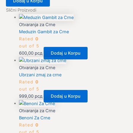
Dodaj u Korpu
Slični Proizvodi
Otvaranja za Crne
Meduzin Gambit za Crne
Rated
0
out of 5
600,00
рсд
Dodaj u Korpu
Otvaranja za Crne
Ubrzani zmaj za crne
Rated
0
out of 5
999,00
рсд
Dodaj u Korpu
Otvaranja za Crne
Benoni Za Crne
Rated
0
out of 5