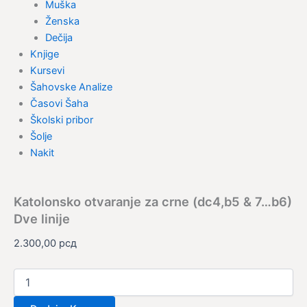
Muška
Ženska
Dečija
Knjige
Kursevi
Šahovske Analize
Časovi Šaha
Školski pribor
Šolje
Nakit
Katolonsko otvaranje za crne (dc4,b5 & 7…b6)
Dve linije
2.300,00
рсд