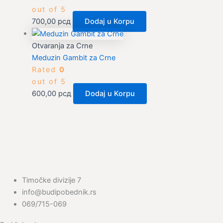
out of 5
700,00
рсд
Dodaj u Korpu
Otvaranja za Crne
Meduzin Gambit za Crne
Rated
0
out of 5
600,00
рсд
Dodaj u Korpu
Timočke divizije 7
info@budipobednik.rs
069/715-069