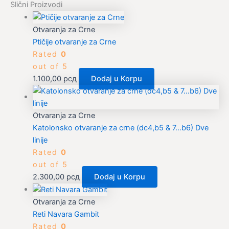
Slični Proizvodi
Otvaranja za Crne
Ptičije otvaranje za Crne
Rated
0
out of 5
1.100,00
рсд
Dodaj u Korpu
Otvaranja za Crne
Katolonsko otvaranje za crne (dc4,b5 & 7…b6) Dve
linije
Rated
0
out of 5
2.300,00
рсд
Dodaj u Korpu
Otvaranja za Crne
Reti Navara Gambit
Rated
0