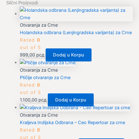
Slični Proizvodi
Otvaranja za Crne
Holandska odbrana (Lenjingradska varijanta) za Crne
Rated
0
out of 5
999,00
рсд
Dodaj u Korpu
Otvaranja za Crne
Ptičije otvaranje za Crne
Rated
0
out of 5
1.100,00
рсд
Dodaj u Korpu
Otvaranja za Crne
Kraljeva Indijska Odbrana – Ceo Repertoar za crne
Rated
0
out of 5