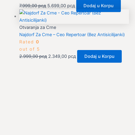
7.999,00
рсд
5.699,00
рсд
Dodaj u Korpu
Otvaranja za Crne
Najdorf Za Crne – Ceo Repertoar (Bez Antisicilijanki)
Rated
0
out of 5
2.999,00
рсд
2.349,00
рсд
Dodaj u Korpu