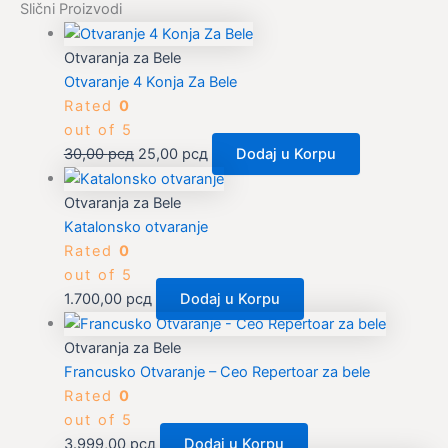
Slični Proizvodi
Otvaranja za Bele
Otvaranje 4 Konja Za Bele
Rated
0
out of 5
30,00
рсд
25,00
рсд
Dodaj u Korpu
Otvaranja za Bele
Katalonsko otvaranje
Rated
0
out of 5
1.700,00
рсд
Dodaj u Korpu
Otvaranja za Bele
Francusko Otvaranje – Ceo Repertoar za bele
Rated
0
out of 5
3.999,00
рсд
Dodaj u Korpu