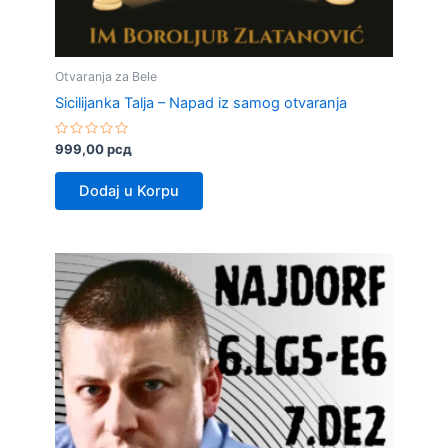
Otvaranja za Bele
Sicilijanka Talja – Napad iz samog otvaranja
Rated
999,00
рсд
0
out
of
Dodaj u Korpu
5