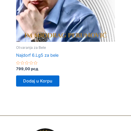
Otvaranja za Bele
Najdorf 6.Lg5 za bele
Rated
799,00
рсд
0
out
of
Dodaj u Korpu
5