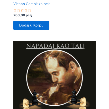
Vienna Gambit za bele
Rated
700,00
рсд
0
out
of
Dodaj u Korpu
5