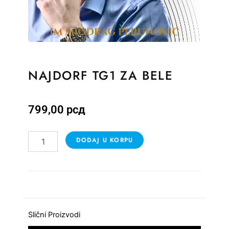
NAJDORF TG1 ZA BELE
799,00
рсд
Najdorf
DODAJ U KORPU
Tg1
za
bele
Količina
Slični Proizvodi