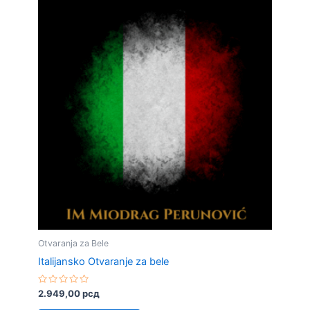
Otvaranja za Bele
Italijansko Otvaranje za bele
Rated
2.949,00
рсд
0
out