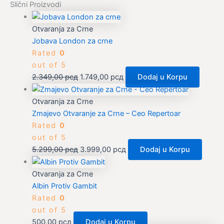
Slični Proizvodi
Otvaranja za Crne
Jobava London za crne
Rated
0
out of 5
2.349,00
рсд
1.749,00
рсд
Dodaj u Korpu
Otvaranja za Crne
Zmajevo Otvaranje za Crne – Ceo Repertoar
Rated
0
out of 5
5.299,00
рсд
3.999,00
рсд
Dodaj u Korpu
Otvaranja za Crne
Albin Protiv Gambit
Rated
0
out of 5
500,00
рсд
Dodaj u Korpu