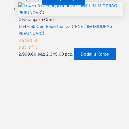
Otvaranja za Crne
1.e4 – e5 Ceo Repertoar za CRNE ( IM MIODRAG
PERUNOVIĆ)
Rated
0
out of 5
2.999,00
рсд
2.349,00
рсд
Dodaj u Korpu