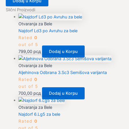
Dodaj u Korpu
Slični Proizvodi
Otvaranja za Bele
Najdorf Ld3 po Avruhu za bele
Rated
0
out of 5
799,00
рсд
Dodaj u Korpu
Otvaranja za Bele
Aljehinova Odbrana 3.Sc3 Semišova varijanta
Rated
0
out of 5
700,00
рсд
Dodaj u Korpu
Otvaranja za Bele
Najdorf 6.Lg5 za bele
Rated
0
out of 5