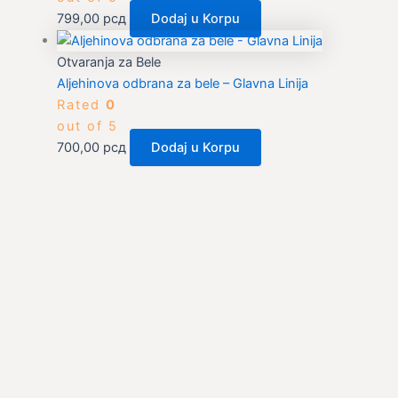
799,00
рсд
Dodaj u Korpu
Otvaranja za Bele
Aljehinova odbrana za bele – Glavna Linija
Rated
0
out of 5
700,00
рсд
Dodaj u Korpu